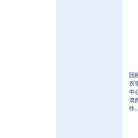
回
农
中
流
作