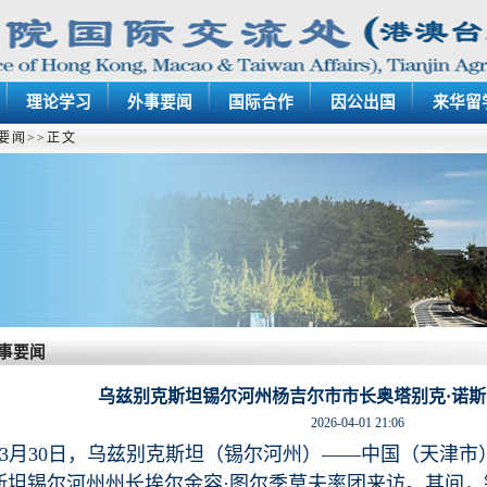
理论学习
外事要闻
国际合作
因公出国
来华留
要闻
>>
正文
事要闻
乌兹别克斯坦锡尔河州杨吉尔市市长奥塔别克·诺
2026-04-01 21:06
3月30日，乌兹别克斯坦（锡尔河州）——中国（天津
斯坦锡尔河州州长埃尔金容·图尔季莫夫率团来访。其间