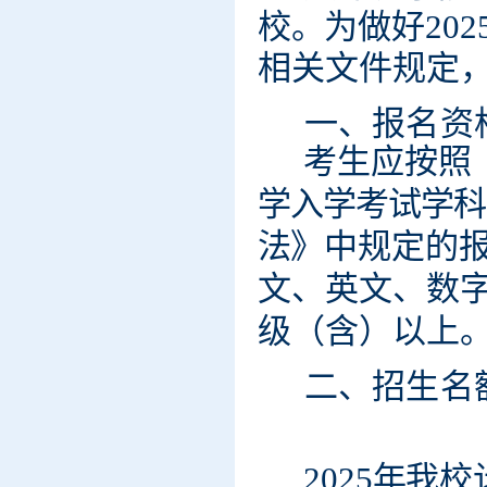
校
。
为
做好
202
相
关
文
件
规定
一、报
名
资
考生应
按
照
学入学考试学科
法
》
中
规
定的
文、英文、数
级（含）以上
二、招
生
名
202
5
年
我
校