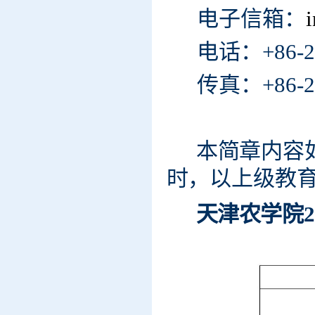
电子信
箱
：
i
电话
：
+86-
传真
：
+86-
本
简
章
内
容
时
，
以上级
教
天
津
农
学
院
2