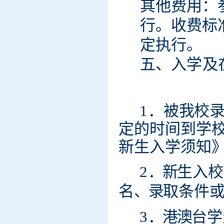
其他费
用
：
行
。
收费标
定执
行
。
五、入
学
及
1
．被
我
校
定
的
时间到
学
新
生
入
学须
知
2
．
新
生
入校
名
、
录
取条件
3
．港
澳
台学