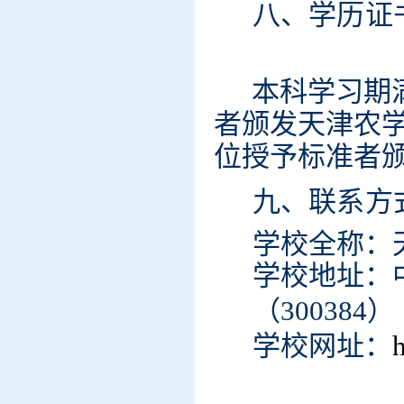
八、学
历
证
本科学
习
期
者
颁发
天津农
位
授
予
标
准者
九、联
系
方
学校全
称
：
学校地
址
：
（
300384
）
学校网
址
：
h