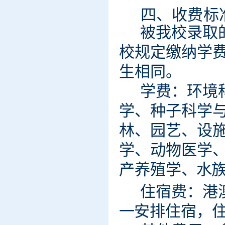
四、收
费
标
被我校
录
取
校
规定
缴纳学
生
相
同
。
学费：
环
境
学
、
种子科
学
林
、
园艺
、
设
学
、
动
物
医
学
产
养殖学
、
水
住宿费
：
港
一
安
排住宿
，