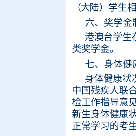
（
大
陆）
学生
六、奖
学
金
港
澳
台
学
生
类
奖学金
。
七、身
体
健
身体健
康
状
中
国
残
疾人联
检
工
作
指
导意
新
生
身体
健
康
正
常
学
习
的
考